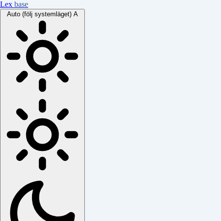
Lex
base
Auto (följ systemläget)
A