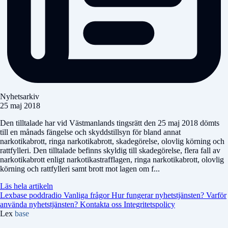
Nyhetsarkiv
25 maj 2018
Den tilltalade har vid Västmanlands tingsrätt den 25 maj 2018 dömts
till en månads fängelse och skyddstillsyn för bland annat
narkotikabrott, ringa narkotikabrott, skadegörelse, olovlig körning och
rattfylleri. Den tilltalade befinns skyldig till skadegörelse, flera fall av
narkotikabrott enligt narkotikastrafflagen, ringa narkotikabrott, olovlig
körning och rattfylleri samt brott mot lagen om f...
Läs hela artikeln
Lexbase poddradio
Vanliga frågor
Hur fungerar nyhetstjänsten?
Varför
använda nyhetstjänsten?
Kontakta oss
Integritetspolicy
Lex
base