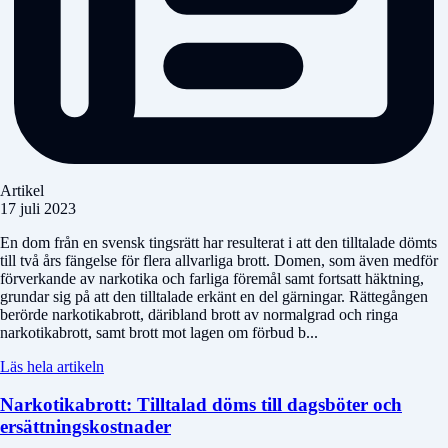
Artikel
17 juli 2023
En dom från en svensk tingsrätt har resulterat i att den tilltalade dömts
till två års fängelse för flera allvarliga brott. Domen, som även medför
förverkande av narkotika och farliga föremål samt fortsatt häktning,
grundar sig på att den tilltalade erkänt en del gärningar. Rättegången
berörde narkotikabrott, däribland brott av normalgrad och ringa
narkotikabrott, samt brott mot lagen om förbud b...
Läs hela artikeln
Narkotikabrott: Tilltalad döms till dagsböter och
ersättningskostnader