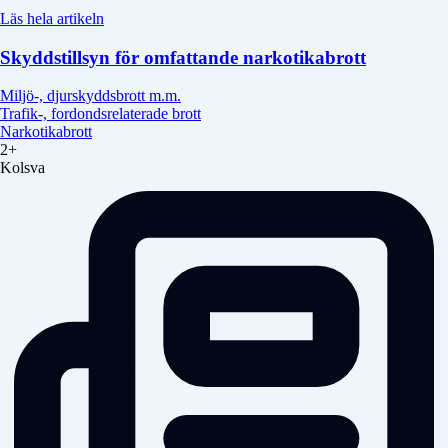
Läs hela artikeln
Skyddstillsyn för omfattande narkotikabrott
Miljö-, djurskyddsbrott m.m.
Trafik-, fordondsrelaterade brott
Narkotikabrott
2+
Kolsva