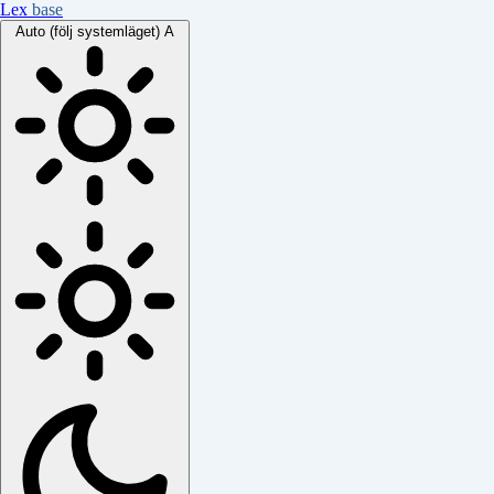
Lex
base
Auto (följ systemläget)
A