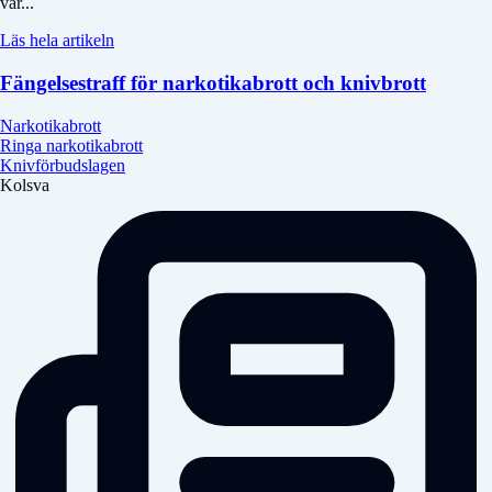
vår...
Läs hela artikeln
Fängelsestraff för narkotikabrott och knivbrott
Narkotikabrott
Ringa narkotikabrott
Knivförbudslagen
Kolsva