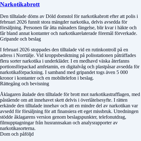
Narkotikabrott
Den tilltalade döms av
Döld domstol
för narkotikabrott efter att polis i
februari 2026 funnit stora mängder narkotika, delvis avsedda för
försäljning. Personen får åtta månaders fängelse, blir kvar i häkte och
får bland annat kontanter och narkotikarelaterade föremål förverkade.
Gripande och beslag
I februari 2026 stoppades den tilltalade vid en rutin­kontroll på en
adress i Norrtälje. Vid kroppsbesiktning på polisstationen påträffades
flera sorter narkotika i underkläder. I en medhavd väska återfanns
portionsförpackad amfetamin, en digitalvåg och plastpåsar avsedda för
narkotikaförpackning. I samband med gripandet togs även 5 000
kronor i kontanter och en mobiltelefon i beslag.
Rättegång och bevisning
Åklagaren åtalade den tilltalade för brott mot narkotikastrafflagen, med
påstående om att innehavet skett delvis i överlåtelsesyfte. I rätten
erkände den tilltalade innehav och att en mindre del av narkotikan var
avsedd för försäljning för att finansiera ett eget missbruk. Utredningen
stödde åklagarens version genom beslagspunkter, telefonutdrag,
filmupptagningar från husrannsakan och analysrapporter av
narkotikasorterna.
Dom och påföljd