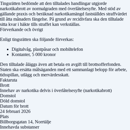
Tingsrätten bedömde att den tilltalades handlingar utgjorde
narkotikabrott av normalgraden med överlåtelsesyfte. Med stöd av
gällande praxis och beräknad narkotikamängd fastställdes straffvärdet
till åtta månaders fängelse. På grund av recidiv­fara ska den tilltalade
sitta kvar i häkte tills straffet kan verkställas.
Förverkande och övrigt
Enligt tingsrätten ska följande förverkas:
Digitalvåg, plastpåsar och mobiltelefon
Kontanter, 5 000 kronor
Den tilltalade åläggs även att betala en avgift till brottsofferfonden.
Staten ska ersätta målsäganden med ett sammanlagt belopp för arbete,
tidsspillan, utlägg och mervärdesskatt.
Faktaruta
Brott
Innehav av narkotika delvis i överlåtelsesyfte (narkotikabrott)
Domstol
Döld domstol
Datum för brott
24 februari 2026
Plats
Billborgsgatan 14, Norrtälje
Innehavda substanser