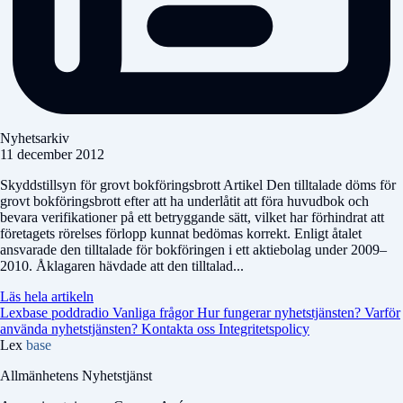
Nyhetsarkiv
11 december 2012
Skyddstillsyn för grovt bokföringsbrott Artikel Den tilltalade döms för
grovt bokföringsbrott efter att ha underlåtit att föra huvudbok och
bevara verifikationer på ett betryggande sätt, vilket har förhindrat att
företagets rörelses förlopp kunnat bedömas korrekt. Enligt åtalet
ansvarade den tilltalade för bokföringen i ett aktiebolag under 2009–
2010. Åklagaren hävdade att den tilltalad...
Läs hela artikeln
Lexbase poddradio
Vanliga frågor
Hur fungerar nyhetstjänsten?
Varför
använda nyhetstjänsten?
Kontakta oss
Integritetspolicy
Lex
base
Allmänhetens Nyhetstjänst