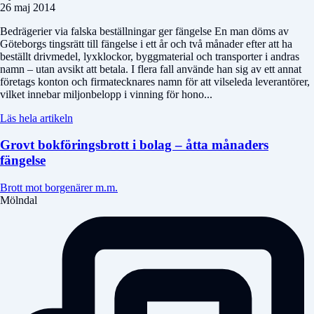
26 maj 2014
Bedrägerier via falska beställningar ger fängelse En man döms av
Göteborgs tingsrätt till fängelse i ett år och två månader efter att ha
beställt drivmedel, lyxklockor, byggmaterial och transporter i andras
namn – utan avsikt att betala. I flera fall använde han sig av ett annat
företags konton och firmatecknares namn för att vilseleda leverantörer,
vilket innebar miljonbelopp i vinning för hono...
Läs hela artikeln
Grovt bokföringsbrott i bolag – åtta månaders
fängelse
Brott mot borgenärer m.m.
Mölndal