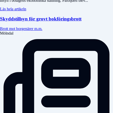
insyn i bolagens ekonomiska ställning. Påföljden blev...
Läs hela artikeln
Skyddstillsyn för grovt bokföringsbrott
Brott mot borgenärer m.m.
Mölndal