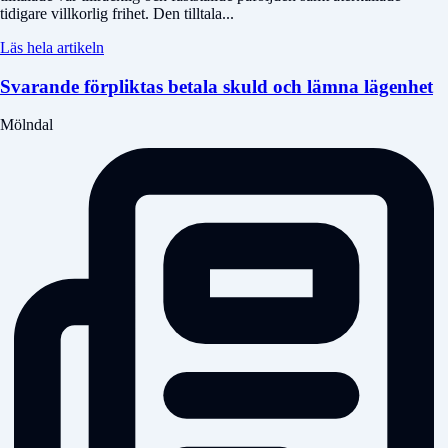
tidigare villkorlig frihet. Den tilltala...
Läs hela artikeln
Svarande förpliktas betala skuld och lämna lägenhet
Mölndal