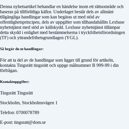
Denna nyhetsartikel behandlar en händelse inom ett rättsområde och
baseras på tillförlitliga källor. Underlaget består dels av allmänt
tillgängliga handlingar som kan begäras ut med stöd av
offentlighetsprincipen, dels av uppgifter som tillhandahållits Lexbase
nyhetstjänst med stöd av källskydd. Lexbase nyhetstjänst tillämpar
detta skydd i enlighet med bestämmelserna i tryckfrihetsförordningen
(TF) och yttrandefrihetsgrundlagen (YGL).
Så begär du ut handlingar:
För att ta del av de handlingar som ligger till grund för artikeln,
kontakta
Tingsrätt tingsrätt
och uppge målnummer
B 999-99
i din
förfrågan.
Kontaktuppgifter:
Tingsrätt Tingsrätt
Stockholm, Stockholmsvägen 1
Telefon: 0700078789
E-post: tingsratt@dom.se