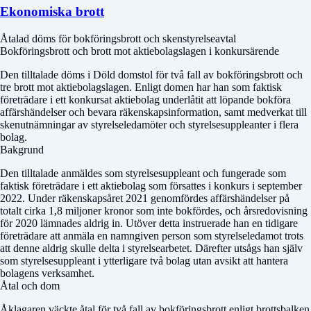
Ekonomiska brott
Åtalad döms för bokföringsbrott och skenstyrelseavtal
Bokföringsbrott och brott mot aktiebolagslagen i konkursärende
Den tilltalade döms i
Döld domstol
för två fall av bokföringsbrott och
tre brott mot aktiebolagslagen. Enligt domen har han som faktisk
företrädare i ett konkursat aktiebolag underlåtit att löpande bokföra
affärshändelser och bevara räkenskapsinformation, samt medverkat till
skenutnämningar av styrelseledamöter och styrelsesuppleanter i flera
bolag.
Bakgrund
Den tilltalade anmäldes som styrelsesuppleant och fungerade som
faktisk företrädare i ett aktiebolag som försattes i konkurs i september
2022. Under räkenskapsåret 2021 genomfördes affärshändelser på
totalt cirka 1,8 miljoner kronor som inte bokfördes, och årsredovisning
för 2020 lämnades aldrig in. Utöver detta instruerade han en tidigare
företrädare att anmäla en namngiven person som styrelseledamot trots
att denne aldrig skulle delta i styrelsearbetet. Därefter utsågs han själv
som styrelsesuppleant i ytterligare två bolag utan avsikt att hantera
bolagens verksamhet.
Åtal och dom
Åklagaren väckte åtal för två fall av bokföringsbrott enligt brottsbalken