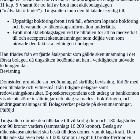
11 kap. 5 § samt för tre fall av brott mot aktiebolagslagen
(”målvaktsförbudet”). Tingsrätten fann den tilltalade skyldig till:
Uppsåtligt bokföringsbrott i två fall, eftersom löpande bokföring
och bevarande av räkenskapsinformation underlåtits.
Brott mot aktiebolagslagen vid tre tillfällen för att ha medverkat
till och accepterat skenutnämningar som döljde vem som
utövade den faktiska ledningen i bolagen.
Han friades från ett fjärde åtalspunkt som gällde skenutnämning i det
första bolaget, då tingsrätten bedömde att han i verkligheten utövade
ledningen där.
Bevisning
Domstolen grundade sin bedömning på skriftlig bevisning, förhör med
den tilltalade och vittnesmål från tidigare delägare samt
redovisningskonsulter. E-postkorrespondens och utdrag ur bankkonton
visade att större insättningar och uttag saknades i bokföringen, och
ändringsanmälningar till Bolagsverket pekade på skenutnämningar.
Påföljd
Tingsrätten dömde den tilltalade till villkorlig dom och 180 dagsböter
om 90 kronor vardera (sammanlagt 16 200 kronor). Beslag av
räkenskapsmaterialet ska bestå till dess domen vunnit laga kraft. Den
tilltalade ska även betala 1 000 kronor i avgift till brottsofferfonden