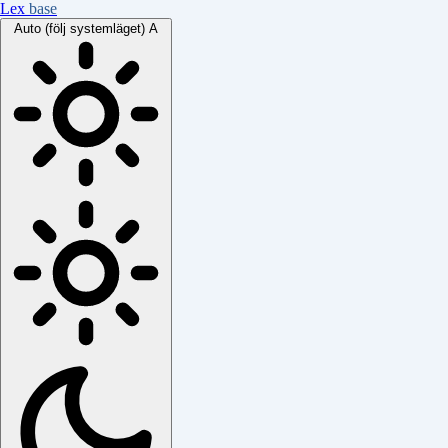
Lex
base
Auto (följ systemläget)
A