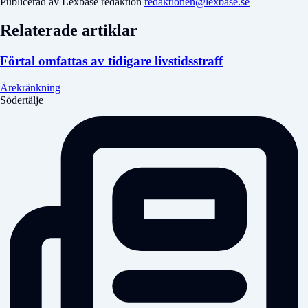
Publicerad av Lexbase redaktion
redaktionen@lexbase.se
Relaterade artiklar
Förtal omfattas av tidigare livstidsstraff
Ärekränkning
Södertälje