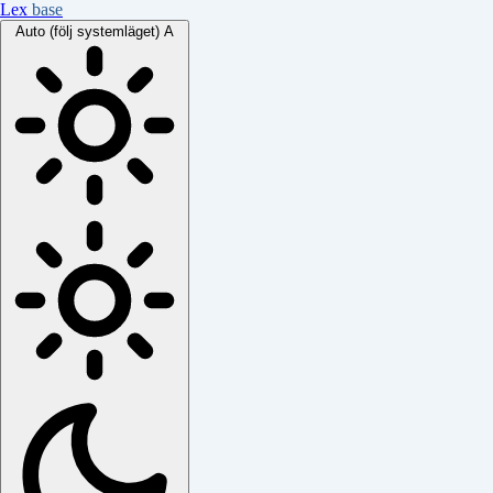
Lex
base
Auto (följ systemläget)
A