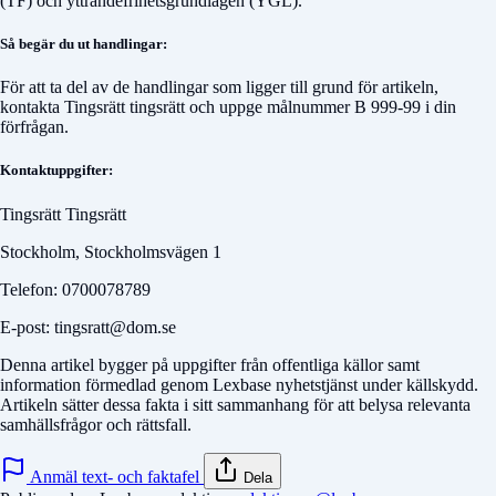
(TF) och yttrandefrihetsgrundlagen (YGL).
Så begär du ut handlingar:
För att ta del av de handlingar som ligger till grund för artikeln,
kontakta
Tingsrätt tingsrätt
och uppge målnummer
B 999-99
i din
förfrågan.
Kontaktuppgifter:
Tingsrätt Tingsrätt
Stockholm, Stockholmsvägen 1
Telefon: 0700078789
E-post: tingsratt@dom.se
Denna artikel bygger på uppgifter från offentliga källor samt
information förmedlad genom Lexbase nyhetstjänst under källskydd.
Artikeln sätter dessa fakta i sitt sammanhang för att belysa relevanta
samhällsfrågor och rättsfall.
Anmäl text- och faktafel
Dela