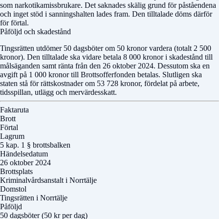
som narkotikamissbrukare. Det saknades skälig grund för påståendena
och inget stöd i sanningshalten lades fram. Den tilltalade döms därför
för förtal.
Påföljd och skadestånd
Tingsrätten utdömer 50 dagsböter om 50 kronor vardera (totalt 2 500
kronor). Den tilltalade ska vidare betala 8 000 kronor i skadestånd till
målsäganden samt ränta från den 26 oktober 2024. Dessutom ska en
avgift på 1 000 kronor till Brottsofferfonden betalas. Slutligen ska
staten stå för rättskostnader om 53 728 kronor, fördelat på arbete,
tidsspillan, utlägg och mervärdesskatt.
Faktaruta
Brott
Förtal
Lagrum
5 kap. 1 § brottsbalken
Händelsedatum
26 oktober 2024
Brottsplats
Kriminalvårdsanstalt i Norrtälje
Domstol
Tingsrätten i Norrtälje
Påföljd
50 dagsböter (50 kr per dag)