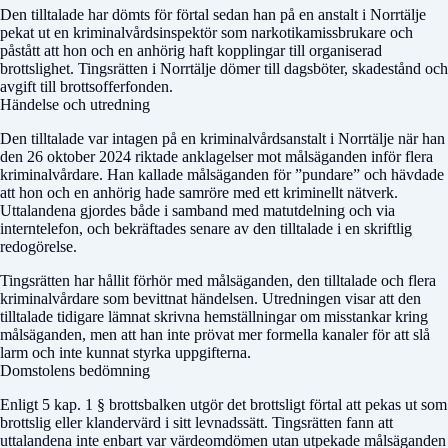
Den tilltalade har dömts för förtal sedan han på en anstalt i Norrtälje
pekat ut en kriminalvårdsinspektör som narkotikamissbrukare och
påstått att hon och en anhörig haft kopplingar till organiserad
brottslighet. Tingsrätten i Norrtälje dömer till dagsböter, skadestånd och
avgift till brottsofferfonden.
Händelse och utredning
Den tilltalade var intagen på en kriminalvårdsanstalt i Norrtälje när han
den 26 oktober 2024 riktade anklagelser mot målsäganden inför flera
kriminalvårdare. Han kallade målsäganden för ”pundare” och hävdade
att hon och en anhörig hade samröre med ett kriminellt nätverk.
Uttalandena gjordes både i samband med matutdelning och via
interntelefon, och bekräftades senare av den tilltalade i en skriftlig
redogörelse.
Tingsrätten har hållit förhör med målsäganden, den tilltalade och flera
kriminalvårdare som bevittnat händelsen. Utredningen visar att den
tilltalade tidigare lämnat skrivna hemställningar om misstankar kring
målsäganden, men att han inte prövat mer formella kanaler för att slå
larm och inte kunnat styrka uppgifterna.
Domstolens bedömning
Enligt 5 kap. 1 § brottsbalken utgör det brottsligt förtal att pekas ut som
brottslig eller klandervärd i sitt levnadssätt. Tingsrätten fann att
uttalandena inte enbart var värdeomdömen utan utpekade målsäganden