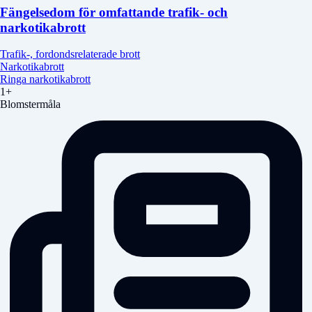
Fängelsedom för omfattande trafik- och
narkotikabrott
Trafik-, fordondsrelaterade brott
Narkotikabrott
Ringa narkotikabrott
1+
Blomstermåla