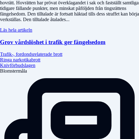
hovrätt. Hovrätten har prövat överklagandet i sak och fastställt samtliga
tidigare fällande punkter, men minskat påföljden från tingsrättens
fängelsedom. Den tilltalade är fortsatt häktad tills dess straffet kan börja
verkställas. Den tilltalade åtalades...
Läs hela artikeln
Grov vårdslöshet i trafik ger fängelsedom
Trafik-, fordondsrelaterade brott
Ringa narkotikabrott
Knivförbudslagen
Blomstermåla