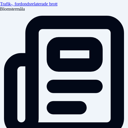
Trafik-, fordondsrelaterade brott
Blomstermåla