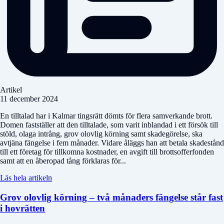
Artikel
11 december 2024
En tilltalad har i Kalmar tingsrätt dömts för flera samverkande brott.
Domen fastställer att den tilltalade, som varit inblandad i ett försök till
stöld, olaga intrång, grov olovlig körning samt skadegörelse, ska
avtjäna fängelse i fem månader. Vidare åläggs han att betala skadestånd
till ett företag för tillkomna kostnader, en avgift till brottsofferfonden
samt att en åberopad tång förklaras för...
Läs hela artikeln
Grov olovlig körning – två månaders fängelse står fast
i hovrätten