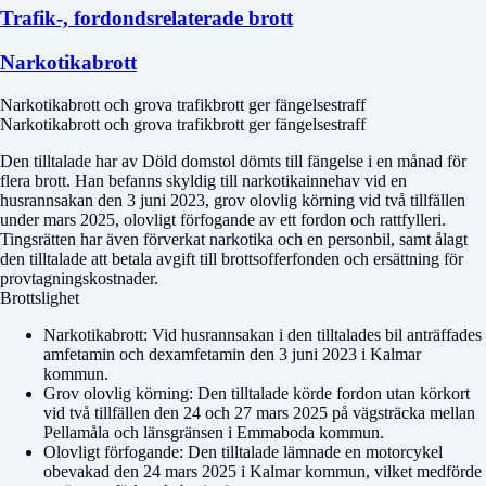
Trafik-, fordondsrelaterade brott
Narkotikabrott
Narkotikabrott och grova trafikbrott ger fängelsestraff
Narkotikabrott och grova trafikbrott ger fängelsestraff
Den tilltalade har av
Döld domstol
dömts till fängelse i en månad för
flera brott. Han befanns skyldig till narkotikainnehav vid en
husrannsakan den 3 juni 2023, grov olovlig körning vid två tillfällen
under mars 2025, olovligt förfogande av ett fordon och rattfylleri.
Tingsrätten har även förverkat narkotika och en personbil, samt ålagt
den tilltalade att betala avgift till brottsofferfonden och ersättning för
provtagningskostnader.
Brottslighet
Narkotikabrott: Vid husrannsakan i den tilltalades bil anträffades
amfetamin och dexamfetamin den 3 juni 2023 i Kalmar
kommun.
Grov olovlig körning: Den tilltalade körde fordon utan körkort
vid två tillfällen den 24 och 27 mars 2025 på vägsträcka mellan
Pellamåla och länsgränsen i Emmaboda kommun.
Olovligt förfogande: Den tilltalade lämnade en motorcykel
obevakad den 24 mars 2025 i Kalmar kommun, vilket medförde