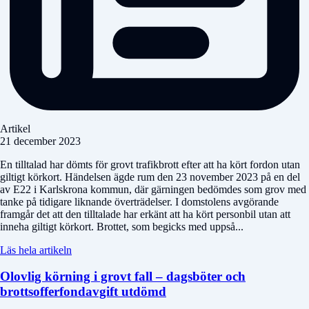
Artikel
21 december 2023
En tilltalad har dömts för grovt trafikbrott efter att ha kört fordon utan
giltigt körkort. Händelsen ägde rum den 23 november 2023 på en del
av E22 i Karlskrona kommun, där gärningen bedömdes som grov med
tanke på tidigare liknande överträdelser. I domstolens avgörande
framgår det att den tilltalade har erkänt att ha kört personbil utan att
inneha giltigt körkort. Brottet, som begicks med uppså...
Läs hela artikeln
Olovlig körning i grovt fall – dagsböter och
brottsofferfondavgift utdömd