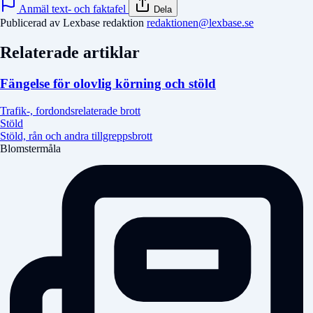
Anmäl text- och faktafel
Dela
Publicerad av Lexbase redaktion
redaktionen@lexbase.se
Relaterade artiklar
Fängelse för olovlig körning och stöld
Trafik-, fordondsrelaterade brott
Stöld
Stöld, rån och andra tillgreppsbrott
Blomstermåla