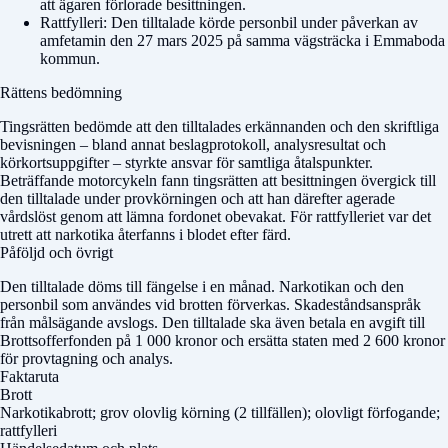
att ägaren förlorade besittningen.
Rattfylleri: Den tilltalade körde personbil under påverkan av
amfetamin den 27 mars 2025 på samma vägsträcka i Emmaboda
kommun.
Rättens bedömning
Tingsrätten bedömde att den tilltalades erkännanden och den skriftliga
bevisningen – bland annat beslagprotokoll, analysresultat och
körkortsuppgifter – styrkte ansvar för samtliga åtalspunkter.
Beträffande motorcykeln fann tingsrätten att besittningen övergick till
den tilltalade under provkörningen och att han därefter agerade
vårdslöst genom att lämna fordonet obevakat. För rattfylleriet var det
utrett att narkotika återfanns i blodet efter färd.
Påföljd och övrigt
Den tilltalade döms till fängelse i en månad. Narkotikan och den
personbil som användes vid brotten förverkas. Skadeståndsanspråk
från målsägande avslogs. Den tilltalade ska även betala en avgift till
Brottsofferfonden på 1 000 kronor och ersätta staten med 2 600 kronor
för provtagning och analys.
Faktaruta
Brott
Narkotikabrott; grov olovlig körning (2 tillfällen); olovligt förfogande;
rattfylleri