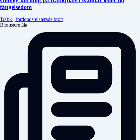
Olovlig körning på trafikplats i Kalmar leder till
fängelsedom
Trafik-, fordondsrelaterade brott
Blomstermåla