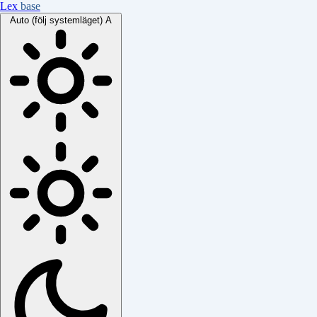
Lex
base
Auto (följ systemläget)
A