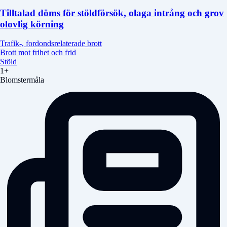
Tilltalad döms för stöldförsök, olaga intrång och grov
olovlig körning
Trafik-, fordondsrelaterade brott
Brott mot frihet och frid
Stöld
1+
Blomstermåla