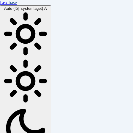
Lex
base
Auto (följ systemläget)
A