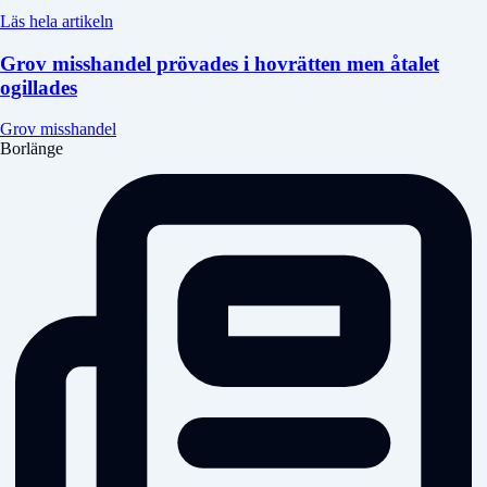
Läs hela artikeln
Grov misshandel prövades i hovrätten men åtalet
ogillades
Grov misshandel
Borlänge