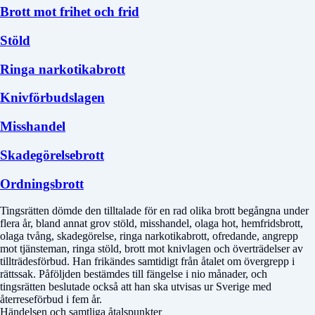
Brott mot frihet och frid
Stöld
Ringa narkotikabrott
Knivförbudslagen
Misshandel
Skadegörelsebrott
Ordningsbrott
Tingsrätten dömde den tilltalade för en rad olika brott begångna under
flera år, bland annat grov stöld, misshandel, olaga hot, hemfridsbrott,
olaga tvång, skadegörelse, ringa narkotikabrott, ofredande, angrepp
mot tjänsteman, ringa stöld, brott mot knivlagen och överträdelser av
tillträdesförbud. Han frikändes samtidigt från åtalet om övergrepp i
rättssak. Påföljden bestämdes till fängelse i nio månader, och
tingsrätten beslutade också att han ska utvisas ur Sverige med
återreseförbud i fem år.
Händelsen och samtliga åtalspunkter