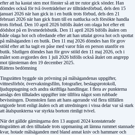
efter att ha kastat sten mot fönster så att tre rutor gick sönder. Han
dömdes också för två överträdelser av tillträdesförbud, dels den 15
januari 2026 när han gick in i en butik trots förbud, dels den 21
februari 2026 när han gick fram till en nattlucka och försökte handla
trots förbud. Den 10 april 2026 bifölls åtalet om olaga hot efter ett
dödshot på en livsmedelsbutik. Den 11 april 2026 bifölls åtalen om
både olaga hot och ofredande efter att han uttalat grova hot och spottat
på målsäganden i en butik. Den 11 maj 2026 dömdes han för grov
stöld efter att ha tagit en påse med varor från en person utanför en
butik. Slutligen dömdes han för grov stöld den 11 maj 2026, och i
målet som avgjordes den 1 juli 2026 bifölls också åtalet om angrepp
mot tjänsteman den 19 december 2025.
Rättens bedömning
Tingsrätten byggde sin prövning på målsägandenas uppgifter,
vittnesförhör, övervakningsfilm, fotografier, beslagsprotokoll,
ljudupptagning och andra skriftliga handlingar. I flera av punkterna
ansågs den tilltalades uppgifter inte tillföra något som rubbade
bevisningen. Domstolen fann att hans agerande vid flera tillfällen
utgjorde brott enligt åtalen och att utredningen i vissa delar var så stark
att åtalspunkterna var styrkta bortom rimligt tvivel.
När det gällde gärningarna den 13 augusti 2024 konstaterade
tingsrätten att den tilltalade trots uppmaning att lämna rummet stannade
kvar, hotade målsäganden med bland annat kniv och hammare och