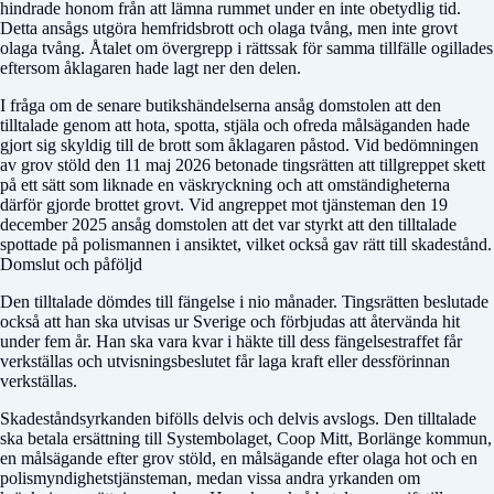
hindrade honom från att lämna rummet under en inte obetydlig tid.
Detta ansågs utgöra hemfridsbrott och olaga tvång, men inte grovt
olaga tvång. Åtalet om övergrepp i rättssak för samma tillfälle ogillades
eftersom åklagaren hade lagt ner den delen.
I fråga om de senare butikshändelserna ansåg domstolen att den
tilltalade genom att hota, spotta, stjäla och ofreda målsäganden hade
gjort sig skyldig till de brott som åklagaren påstod. Vid bedömningen
av grov stöld den 11 maj 2026 betonade tingsrätten att tillgreppet skett
på ett sätt som liknade en väskryckning och att omständigheterna
därför gjorde brottet grovt. Vid angreppet mot tjänsteman den 19
december 2025 ansåg domstolen att det var styrkt att den tilltalade
spottade på polismannen i ansiktet, vilket också gav rätt till skadestånd.
Domslut och påföljd
Den tilltalade dömdes till fängelse i nio månader. Tingsrätten beslutade
också att han ska utvisas ur Sverige och förbjudas att återvända hit
under fem år. Han ska vara kvar i häkte till dess fängelsestraffet får
verkställas och utvisningsbeslutet får laga kraft eller dessförinnan
verkställas.
Skadeståndsyrkanden bifölls delvis och delvis avslogs. Den tilltalade
ska betala ersättning till Systembolaget, Coop Mitt, Borlänge kommun,
en målsägande efter grov stöld, en målsägande efter olaga hot och en
polismyndighetstjänsteman, medan vissa andra yrkanden om