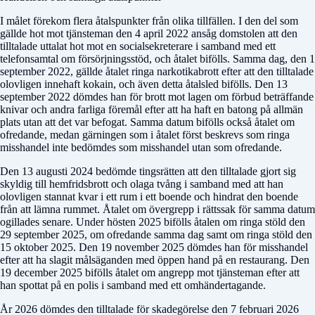
I målet förekom flera åtalspunkter från olika tillfällen. I den del som
gällde hot mot tjänsteman den 4 april 2022 ansåg domstolen att den
tilltalade uttalat hot mot en socialsekreterare i samband med ett
telefonsamtal om försörjningsstöd, och åtalet bifölls. Samma dag, den 1
september 2022, gällde åtalet ringa narkotikabrott efter att den tilltalade
olovligen innehaft kokain, och även detta åtalsled bifölls. Den 13
september 2022 dömdes han för brott mot lagen om förbud beträffande
knivar och andra farliga föremål efter att ha haft en batong på allmän
plats utan att det var befogat. Samma datum bifölls också åtalet om
ofredande, medan gärningen som i åtalet först beskrevs som ringa
misshandel inte bedömdes som misshandel utan som ofredande.
Den 13 augusti 2024 bedömde tingsrätten att den tilltalade gjort sig
skyldig till hemfridsbrott och olaga tvång i samband med att han
olovligen stannat kvar i ett rum i ett boende och hindrat den boende
från att lämna rummet. Åtalet om övergrepp i rättssak för samma datum
ogillades senare. Under hösten 2025 bifölls åtalen om ringa stöld den
29 september 2025, om ofredande samma dag samt om ringa stöld den
15 oktober 2025. Den 19 november 2025 dömdes han för misshandel
efter att ha slagit målsäganden med öppen hand på en restaurang. Den
19 december 2025 bifölls åtalet om angrepp mot tjänsteman efter att
han spottat på en polis i samband med ett omhändertagande.
År 2026 dömdes den tilltalade för skadegörelse den 7 februari 2026