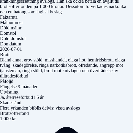
kränkningsersättning avslogs. Han ska också betala en avgift till
brottsofferfonden på 1 000 kronor. Dessutom förverkades narkotika
och en batong som tagits i beslag.
Faktaruta
Målnummer
Döld målnr
Domstol
Döld domstol
Domdatum
2026-07-01
Brott
Bland annat grov stöld, misshandel, olaga hot, hemfridsbrott, olaga
tvång, skadegörelse, ringa narkotikabrott, ofredande, angrepp mot
tjänsteman, ringa stöld, brott mot knivlagen och överträdelse av
tillträdesförbud
Påföljd
Fängelse 9 månader
Utvisning
Ja, återreseförbud i 5 år
Skadestånd
Flera yrkanden bifölls delvis; vissa avslogs
Brottsofferfond
1 000 kr