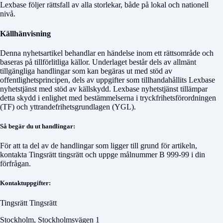
Lexbase följer rättsfall av alla storlekar, både på lokal och nationell
nivå.
Källhänvisning
Denna nyhetsartikel behandlar en händelse inom ett rättsområde och
baseras på tillförlitliga källor. Underlaget består dels av allmänt
tillgängliga handlingar som kan begäras ut med stöd av
offentlighetsprincipen, dels av uppgifter som tillhandahållits Lexbase
nyhetstjänst med stöd av källskydd. Lexbase nyhetstjänst tillämpar
detta skydd i enlighet med bestämmelserna i tryckfrihetsförordningen
(TF) och yttrandefrihetsgrundlagen (YGL).
Så begär du ut handlingar:
För att ta del av de handlingar som ligger till grund för artikeln,
kontakta
Tingsrätt tingsrätt
och uppge målnummer
B 999-99
i din
förfrågan.
Kontaktuppgifter:
Tingsrätt Tingsrätt
Stockholm, Stockholmsvägen 1