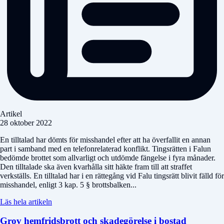
Artikel
28 oktober 2022
En tilltalad har dömts för misshandel efter att ha överfallit en annan
part i samband med en telefonrelaterad konflikt. Tingsrätten i Falun
bedömde brottet som allvarligt och utdömde fängelse i fyra månader.
Den tilltalade ska även kvarhålla sitt häkte fram till att straffet
verkställs. En tilltalad har i en rättegång vid Falu tingsrätt blivit fälld för
misshandel, enligt 3 kap. 5 § brottsbalken...
Läs hela artikeln
Grov hemfridsbrott och skadegörelse i bostad