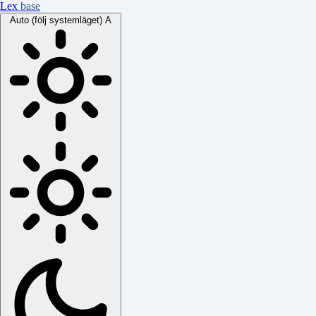
Lex
base
Auto (följ systemläget)
A