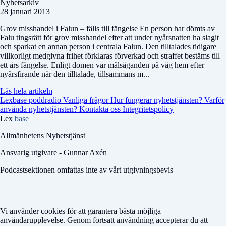
Nyhetsarkiv
28 januari 2013
Grov misshandel i Falun – fälls till fängelse En person har dömts av
Falu tingsrätt för grov misshandel efter att under nyårsnatten ha slagit
och sparkat en annan person i centrala Falun. Den tilltalades tidigare
villkorligt medgivna frihet förklaras förverkad och straffet bestäms till
ett års fängelse. Enligt domen var målsäganden på väg hem efter
nyårsfirande när den tilltalade, tillsammans m...
Läs hela artikeln
Lexbase poddradio
Vanliga frågor
Hur fungerar nyhetstjänsten?
Varför
använda nyhetstjänsten?
Kontakta oss
Integritetspolicy
Lex
base
Allmänhetens Nyhetstjänst
Ansvarig utgivare - Gunnar Axén
Podcastsektionen omfattas inte av vårt utgivningsbevis
Vi använder cookies för att garantera bästa möjliga
användarupplevelse. Genom fortsatt användning accepterar du att