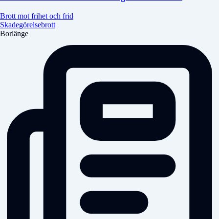
Brott mot frihet och frid
Skadegörelsebrott
Borlänge