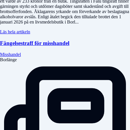
ett värde av 233 kronor från en butik. Tingsrätten i Falu tingsrätt finner
gärningen styrkt och utdömer dagsböter samt skadestånd och avgift till
brottsofferfonden. Åklagarens yrkande om förverkande av beslagtagna
alkoholvaror avslås. Enligt åtalet begick den tilltalade brottet den 1
januari 2026 på en livsmedelsbutik i Borl...
Läs hela artikeln
Fängelsestraff för misshandel
Misshandel
Borlänge