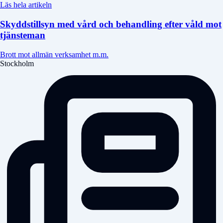
Läs hela artikeln
Skyddstillsyn med vård och behandling efter våld mot
tjänsteman
Brott mot allmän verksamhet m.m.
Stockholm