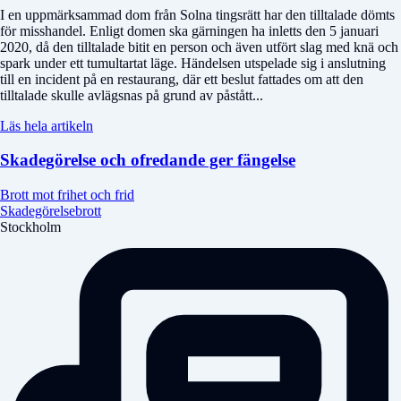
I en uppmärksammad dom från Solna tingsrätt har den tilltalade dömts
för misshandel. Enligt domen ska gärningen ha inletts den 5 januari
2020, då den tilltalade bitit en person och även utfört slag med knä och
spark under ett tumultartat läge. Händelsen utspelade sig i anslutning
till en incident på en restaurang, där ett beslut fattades om att den
tilltalade skulle avlägsnas på grund av påstått...
Läs hela artikeln
Skadegörelse och ofredande ger fängelse
Brott mot frihet och frid
Skadegörelsebrott
Stockholm