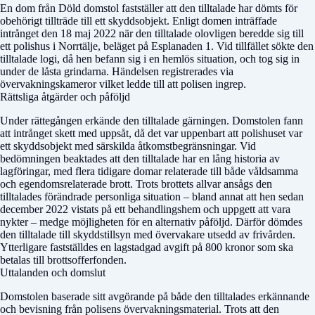
En dom från
Döld domstol
fastställer att den tilltalade har dömts för
obehörigt tillträde till ett skyddsobjekt. Enligt domen inträffade
intrånget den 18 maj 2022 när den tilltalade olovligen beredde sig till
ett polishus i Norrtälje, beläget på Esplanaden 1. Vid tillfället sökte den
tilltalade logi, då hen befann sig i en hemlös situation, och tog sig in
under de låsta grindarna. Händelsen registrerades via
övervakningskameror vilket ledde till att polisen ingrep.
Rättsliga åtgärder och påföljd
Under rättegången erkände den tilltalade gärningen. Domstolen fann
att intrånget skett med uppsåt, då det var uppenbart att polishuset var
ett skyddsobjekt med särskilda åtkomstbegränsningar. Vid
bedömningen beaktades att den tilltalade har en lång historia av
lagföringar, med flera tidigare domar relaterade till både våldsamma
och egendomsrelaterade brott. Trots brottets allvar ansågs den
tilltalades förändrade personliga situation – bland annat att hen sedan
december 2022 vistats på ett behandlingshem och uppgett att vara
nykter – medge möjligheten för en alternativ påföljd. Därför dömdes
den tilltalade till skyddstillsyn med övervakare utsedd av frivården.
Ytterligare fastställdes en lagstadgad avgift på 800 kronor som ska
betalas till brottsofferfonden.
Uttalanden och domslut
Domstolen baserade sitt avgörande på både den tilltalades erkännande
och bevisning från polisens övervakningsmaterial. Trots att den