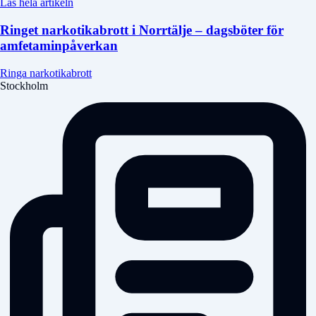
Läs hela artikeln
Ringet narkotikabrott i Norrtälje – dagsböter för
amfetaminpåverkan
Ringa narkotikabrott
Stockholm