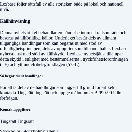
Lexbase följer rättsfall av alla storlekar, både på lokal och nationell
nivå.
Källhänvisning
Denna nyhetsartikel behandlar en händelse inom ett rättsområde och
baseras på tillförlitliga källor. Underlaget består dels av allmänt
tillgängliga handlingar som kan begäras ut med stöd av
offentlighetsprincipen, dels av uppgifter som tillhandahållits Lexbase
nyhetstjänst med stöd av källskydd. Lexbase nyhetstjänst tillämpar
detta skydd i enlighet med bestämmelserna i tryckfrihetsförordningen
(TF) och yttrandefrihetsgrundlagen (YGL).
Så begär du ut handlingar:
För att ta del av de handlingar som ligger till grund för artikeln,
kontakta
Tingsrätt tingsrätt
och uppge målnummer
B 999-99
i din
förfrågan.
Kontaktuppgifter:
Tingsrätt Tingsrätt
Stockholm, Stockholmsvägen 1