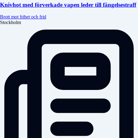
Knivhot med förverkade vapen leder till fängelsestraff
Brott mot frihet och frid
Stockholm