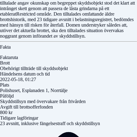
tilltalade angav okunskap om begreppet skyddsobjekt stod det klart att
intrånget skett genom att passera de låsta grindarna på ett
etableratRestricted område. Den tilltalades omfattande äldre
brottshistorik, med 23 tidigare avsnitt i belastningsregistret, bedömdes
med hänsyn till risken för återfall. Domen understryker således att,
utöver det aktuella brottet, ska den tilltalades situation övervakas
noggrant genom införandet av skyddstillsyn.
Fakta
Faktaruta
Brott
Obehörigt tillträde till skyddsobjekt
Händelsens datum och tid
2022-05-18, 01:27
Plats
Polishuset, Esplanaden 1, Norrtälje
Påföljd
Skyddstillsyn med övervakare från frivården
Avgift till brottsofferfonden
800 kr
Tidigare lagföringar
23 avsnitt, inklusive fängelsestraff och skyddstillsyn