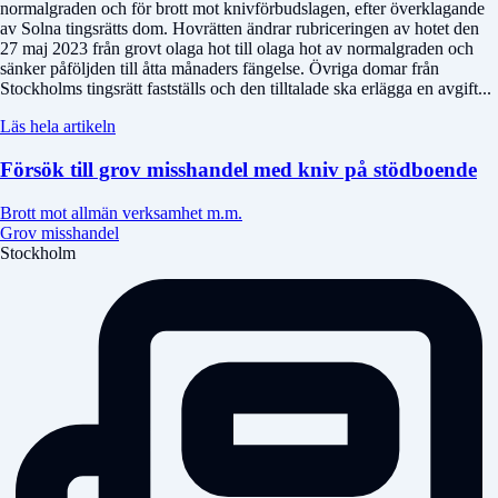
normalgraden och för brott mot knivförbudslagen, efter överklagande
av Solna tingsrätts dom. Hovrätten ändrar rubriceringen av hotet den
27 maj 2023 från grovt olaga hot till olaga hot av normalgraden och
sänker påföljden till åtta månaders fängelse. Övriga domar från
Stockholms tingsrätt fastställs och den tilltalade ska erlägga en avgift...
Läs hela artikeln
Försök till grov misshandel med kniv på stödboende
Brott mot allmän verksamhet m.m.
Grov misshandel
Stockholm