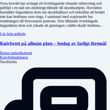
Svea hovrätt har avslagit ett överklagande rörande rubricering och
påföljd i ett mål om obehörigt tillträde till skyddsobjekt. Hovrätten
fastställer tingsrättens dom om skyddstillsyn och bekräftar att brottet
inte kan bedömas som ringa. I samband med avgörandet har
ersättningen till försvararen justerats. Den tilltalade överklagade
tingsrättens dom och yrkade att gärningen i stället skulle bedöma...
Läs hela artikeln
Knivbrott på allmän plats – beslag av farligt föremål
Ringa narkotikabrott
Knivförbudslagen
Stockholm