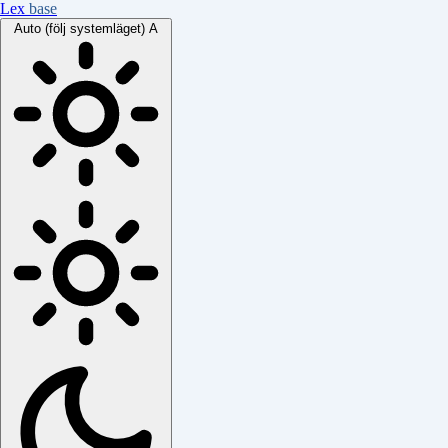
Lex
base
Auto (följ systemläget)
A