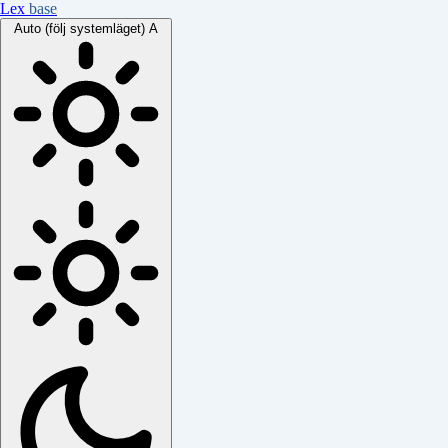
Lex
base
Auto (följ systemläget)
A