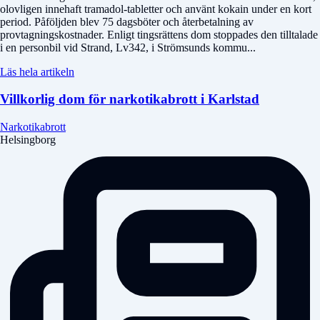
olovligen innehaft tramadol-tabletter och använt kokain under en kort
period. Påföljden blev 75 dagsböter och återbetalning av
provtagningskostnader. Enligt tingsrättens dom stoppades den tilltalade
i en personbil vid Strand, Lv342, i Strömsunds kommu...
Läs hela artikeln
Villkorlig dom för narkotikabrott i Karlstad
Narkotikabrott
Helsingborg