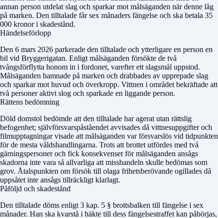
annan person utdelat slag och sparkar mot målsäganden när denne låg
på marken. Den tilltalade får sex månaders fängelse och ska betala 35
000 kronor i skadestånd.
Händelseförlopp
Den 6 mars 2026 parkerade den tilltalade och ytterligare en person en
bil vid Bryggerigatan. Enligt målsäganden försökte de två
tvångsförflytta honom in i fordonet, varefter ett slagsmål uppstod.
Målsäganden hamnade på marken och drabbades av upprepade slag
och sparkar mot huvud och överkropp. Vittnen i området bekräftade att
två personer aktivt slog och sparkade en liggande person.
Rättens bedömning
Döld domstol
bedömde att den tilltalade har agerat utan rättslig
befogenhet; självförsvarspåståendet avvisades då vittnesuppgifter och
filmupptagningar visade att målsäganden var försvarslös vid tidpunkten
för de mesta våldshandlingarna. Trots att brottet utfördes med två
gärningspersoner och fick konsekvenser för målsäganden ansågs
skadorna inte vara så allvarliga att misshandeln skulle bedömas som
grov. Åtalspunkten om försök till olaga frihetsberövande ogillades då
uppsåtet inte ansågs tillräckligt klarlagt.
Påföljd och skadestånd
Den tilltalade döms enligt 3 kap. 5 § brottsbalken till fängelse i sex
månader. Han ska kvarstå i häkte till dess fängelsestraffet kan påbörjas,