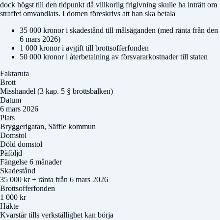
dock högst till den tidpunkt då villkorlig frigivning skulle ha inträtt om
straffet omvandlats. I domen föreskrivs att han ska betala
35 000 kronor i skadestånd till målsäganden (med ränta från den
6 mars 2026)
1 000 kronor i avgift till brottsofferfonden
50 000 kronor i återbetalning av försvararkostnader till staten
Faktaruta
Brott
Misshandel (3 kap. 5 § brottsbalken)
Datum
6 mars 2026
Plats
Bryggerigatan, Säffle kommun
Domstol
Döld domstol
Påföljd
Fängelse 6 månader
Skadestånd
35 000 kr + ränta från 6 mars 2026
Brottsofferfonden
1 000 kr
Häkte
Kvarstår tills verkställighet kan börja