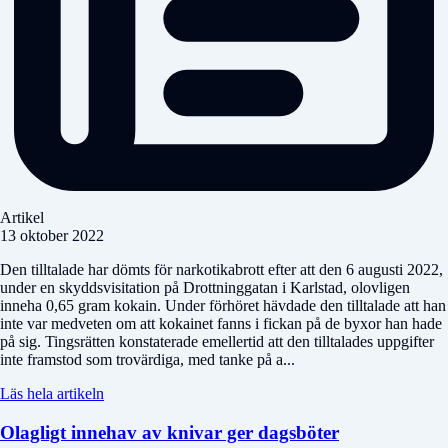
Artikel
13 oktober 2022
Den tilltalade har dömts för narkotikabrott efter att den 6 augusti 2022,
under en skyddsvisitation på Drottninggatan i Karlstad, olovligen
inneha 0,65 gram kokain. Under förhöret hävdade den tilltalade att han
inte var medveten om att kokainet fanns i fickan på de byxor han hade
på sig. Tingsrätten konstaterade emellertid att den tilltalades uppgifter
inte framstod som trovärdiga, med tanke på a...
Läs hela artikeln
Olagligt innehav av knivar ger dagsböter