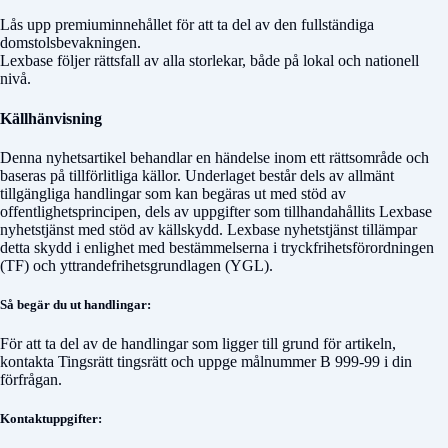
Lås upp premiuminnehållet för att ta del av den fullständiga
domstolsbevakningen.
Lexbase följer rättsfall av alla storlekar, både på lokal och nationell
nivå.
Källhänvisning
Denna nyhetsartikel behandlar en händelse inom ett rättsområde och
baseras på tillförlitliga källor. Underlaget består dels av allmänt
tillgängliga handlingar som kan begäras ut med stöd av
offentlighetsprincipen, dels av uppgifter som tillhandahållits Lexbase
nyhetstjänst med stöd av källskydd. Lexbase nyhetstjänst tillämpar
detta skydd i enlighet med bestämmelserna i tryckfrihetsförordningen
(TF) och yttrandefrihetsgrundlagen (YGL).
Så begär du ut handlingar:
För att ta del av de handlingar som ligger till grund för artikeln,
kontakta
Tingsrätt tingsrätt
och uppge målnummer
B 999-99
i din
förfrågan.
Kontaktuppgifter: