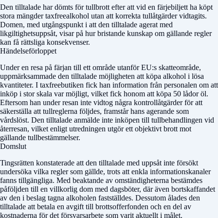
Den tilltalade har dömts för tullbrott efter att vid en färjebiljett ha köpt
stora mängder taxfreealkohol utan att korrekta tullåtgärder vidtagits.
Domen, med utgångspunkt i att den tilltalade agerat med
likgiltighetsuppsåt, visar på hur bristande kunskap om gällande regler
kan få rättsliga konsekvenser.
Händelseförloppet
Under en resa på färjan till ett område utanför EU:s skatteområde,
uppmärksammade den tilltalade möjligheten att köpa alkohol i lösa
kvantiteter. I taxfreebutiken fick han information från personalen om att
inköp i stor skala var möjligt, vilket fick honom att köpa 50 lådor öl.
Eftersom han under resan inte vidtog några kontrollåtgärder för att
säkerställa att tullreglerna följdes, framstår hans agerande som
vårdslöst. Den tilltalade anmälde inte inköpen till tullbehandlingen vid
återresan, vilket enligt utredningen utgör ett objektivt brott mot
gällande tullbestämmelser.
Domslut
Tingsrätten konstaterade att den tilltalade med uppsåt inte försökt
undersöka vilka regler som gällde, trots att enkla informationskanaler
fanns tillgängliga. Med beaktande av omständigheterna bestämdes
påföljden till en villkorlig dom med dagsböter, där även bortskaffandet
av den i beslag tagna alkoholen fastställdes. Dessutom ålades den
tilltalade att betala en avgift till brottsofferfonden och en del av
kostnaderna för det försvarsarbete som varit aktuellt i målet.