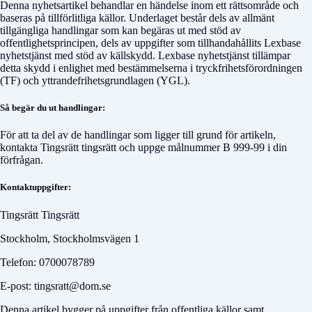
Denna nyhetsartikel behandlar en händelse inom ett rättsområde och
baseras på tillförlitliga källor. Underlaget består dels av allmänt
tillgängliga handlingar som kan begäras ut med stöd av
offentlighetsprincipen, dels av uppgifter som tillhandahållits Lexbase
nyhetstjänst med stöd av källskydd. Lexbase nyhetstjänst tillämpar
detta skydd i enlighet med bestämmelserna i tryckfrihetsförordningen
(TF) och yttrandefrihetsgrundlagen (YGL).
Så begär du ut handlingar:
För att ta del av de handlingar som ligger till grund för artikeln,
kontakta
Tingsrätt tingsrätt
och uppge målnummer
B 999-99
i din
förfrågan.
Kontaktuppgifter:
Tingsrätt Tingsrätt
Stockholm, Stockholmsvägen 1
Telefon: 0700078789
E-post: tingsratt@dom.se
Denna artikel bygger på uppgifter från offentliga källor samt