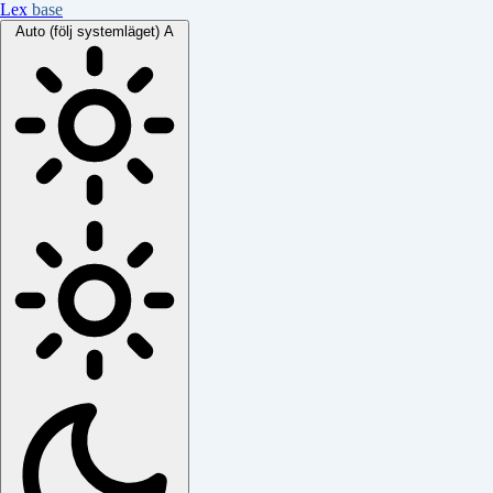
Lex
base
Auto (följ systemläget)
A