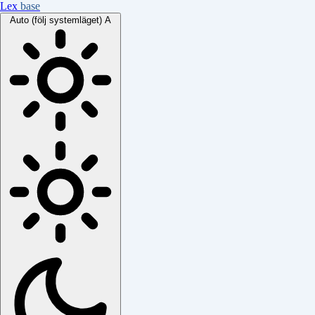
Lex
base
Auto (följ systemläget)
A