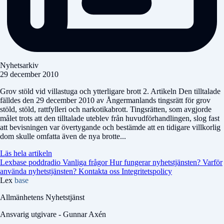
Nyhetsarkiv
29 december 2010
Grov stöld vid villastuga och ytterligare brott 2. Artikeln Den tilltalade
fälldes den 29 december 2010 av Ångermanlands tingsrätt för grov
stöld, stöld, rattfylleri och narkotikabrott. Tingsrätten, som avgjorde
målet trots att den tilltalade uteblev från huvudförhandlingen, slog fast
att bevisningen var övertygande och bestämde att en tidigare villkorlig
dom skulle omfatta även de nya brotte...
Läs hela artikeln
Lexbase poddradio
Vanliga frågor
Hur fungerar nyhetstjänsten?
Varför
använda nyhetstjänsten?
Kontakta oss
Integritetspolicy
Lex
base
Allmänhetens Nyhetstjänst
Ansvarig utgivare - Gunnar Axén