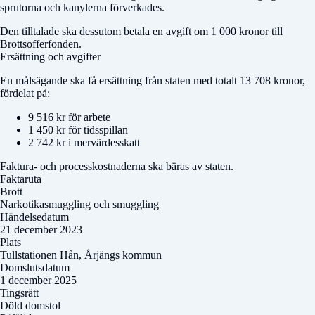
sprutorna och kanylerna förverkades.
Den tilltalade ska dessutom betala en avgift om 1 000 kronor till
Brottsofferfonden.
Ersättning och avgifter
En målsägande ska få ersättning från staten med totalt 13 708 kronor,
fördelat på:
9 516 kr för arbete
1 450 kr för tidsspillan
2 742 kr i mervärdesskatt
Faktura- och processkostnaderna ska bäras av staten.
Faktaruta
Brott
Narkotikasmuggling och smuggling
Händelsedatum
21 december 2023
Plats
Tullstationen Hån, Årjängs kommun
Domslutsdatum
1 december 2025
Tingsrätt
Döld domstol