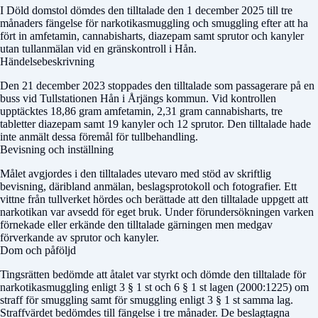
I
Döld domstol
dömdes den tilltalade den 1 december 2025 till tre
månaders fängelse för narkotikasmuggling och smuggling efter att ha
fört in amfetamin, cannabisharts, diazepam samt sprutor och kanyler
utan tullanmälan vid en gränskontroll i Hån.
Händelsebeskrivning
Den 21 december 2023 stoppades den tilltalade som passagerare på en
buss vid Tullstationen Hån i Årjängs kommun. Vid kontrollen
upptäcktes 18,86 gram amfetamin, 2,31 gram cannabisharts, tre
tabletter diazepam samt 19 kanyler och 12 sprutor. Den tilltalade hade
inte anmält dessa föremål för tullbehandling.
Bevisning och inställning
Målet avgjordes i den tilltalades utevaro med stöd av skriftlig
bevisning, däribland anmälan, beslagsprotokoll och fotografier. Ett
vittne från tullverket hördes och berättade att den tilltalade uppgett att
narkotikan var avsedd för eget bruk. Under förundersökningen varken
förnekade eller erkände den tilltalade gärningen men medgav
förverkande av sprutor och kanyler.
Dom och påföljd
Tingsrätten bedömde att åtalet var styrkt och dömde den tilltalade för
narkotikasmuggling enligt 3 § 1 st och 6 § 1 st lagen (2000:1225) om
straff för smuggling samt för smuggling enligt 3 § 1 st samma lag.
Straffvärdet bedömdes till fängelse i tre månader. De beslagtagna