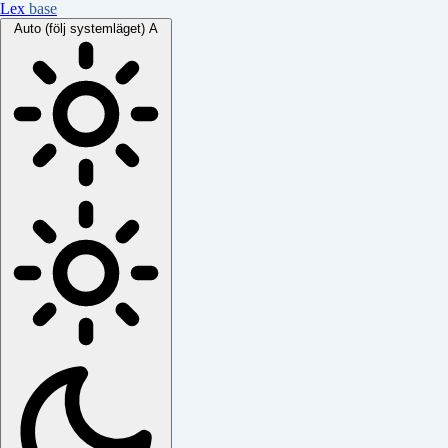
Lex
base
Auto (följ systemläget)
A