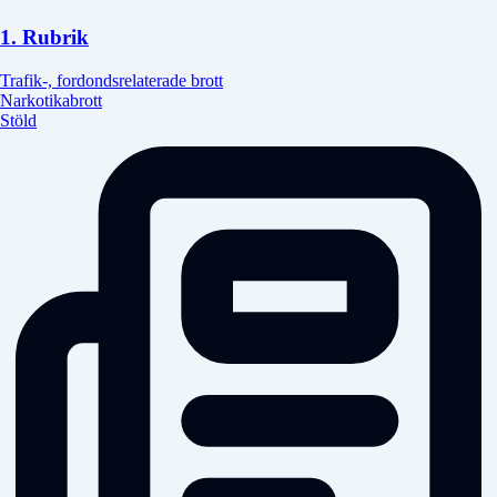
1. Rubrik
Trafik-, fordondsrelaterade brott
Narkotikabrott
Stöld