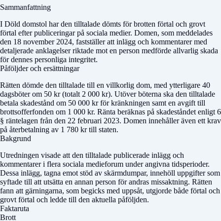
Sammanfattning
I
Döld domstol
har den tilltalade dömts för brotten förtal och grovt
förtal efter publiceringar på sociala medier. Domen, som meddelades
den 18 november 2024, fastställer att inlägg och kommentarer med
detaljerade anklagelser riktade mot en person medförde allvarlig skada
för dennes personliga integritet.
Påföljder och ersättningar
Rätten dömde den tilltalade till en villkorlig dom, med ytterligare 40
dagsböter om 50 kr (totalt 2 000 kr). Utöver böterna ska den tilltalade
betala skadestånd om 50 000 kr för kränkningen samt en avgift till
brottsofferfonden om 1 000 kr. Ränta beräknas på skadeståndet enligt 6
§ räntelagen från den 22 februari 2023. Domen innehåller även ett krav
på återbetalning av 1 780 kr till staten.
Bakgrund
Utredningen visade att den tilltalade publicerade inlägg och
kommentarer i flera sociala medieforum under angivna tidsperioder.
Dessa inlägg, tagna emot stöd av skärmdumpar, innehöll uppgifter som
syftade till att utsätta en annan person för andras missaktning. Rätten
fann att gärningarna, som begicks med uppsåt, utgjorde både förtal och
grovt förtal och ledde till den aktuella påföljden.
Faktaruta
Brott