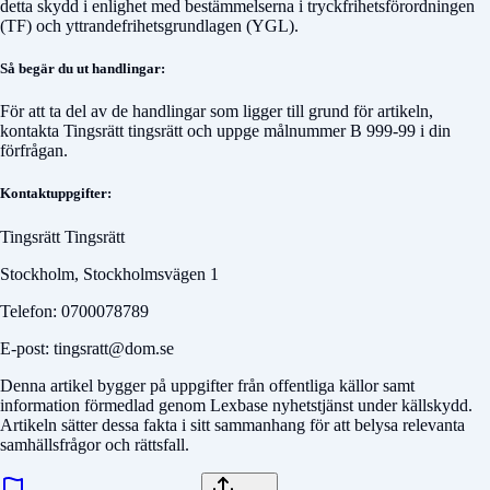
detta skydd i enlighet med bestämmelserna i tryckfrihetsförordningen
(TF) och yttrandefrihetsgrundlagen (YGL).
Så begär du ut handlingar:
För att ta del av de handlingar som ligger till grund för artikeln,
kontakta
Tingsrätt tingsrätt
och uppge målnummer
B 999-99
i din
förfrågan.
Kontaktuppgifter:
Tingsrätt Tingsrätt
Stockholm, Stockholmsvägen 1
Telefon: 0700078789
E-post: tingsratt@dom.se
Denna artikel bygger på uppgifter från offentliga källor samt
information förmedlad genom Lexbase nyhetstjänst under källskydd.
Artikeln sätter dessa fakta i sitt sammanhang för att belysa relevanta
samhällsfrågor och rättsfall.