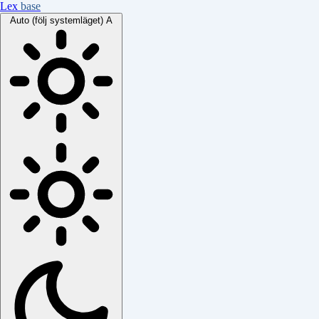
Lex
base
Auto (följ systemläget)
A