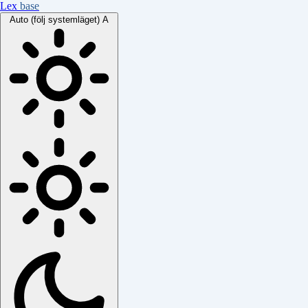
Lex
base
Auto (följ systemläget)
A