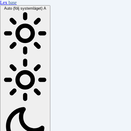
Lex
base
Auto (följ systemläget)
A