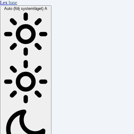
Lex
base
Auto (följ systemläget)
A