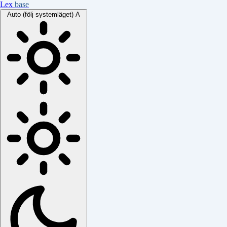
Lex
base
Auto (följ systemläget)
A