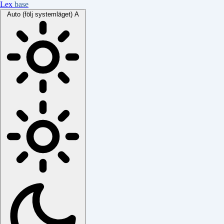
Lex
base
Auto (följ systemläget)
A