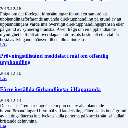
2019-12-16
Fråga om det förelegat förutsättningar för att i ett samordnat
upphandlingsförfarande använda direktupphandling på grund av att
upphandlingens värde inte överstigit direktupphandlingsgränsen eller
på grund av synnerlig brådska. Även fråga om en upphandlande
myndighet haft rätt att överklaga en domstols beslut att ett avtal får
bestå av tvingande hänsyn till ett allmänintresse.
Läs
Prövningstillstånd meddelat i mål om offentlig
upphandling
2019-12-16
Läs
Färre inställda förhandlingar i Haparanda
2019-12-13
De senaste åren har ungefär fem procent av alla planerade
huvudförhandlingar i brottmål vid landets tingsrätter ställts in på grund
av att tingsrätterna inte lyckats kalla parterna på korrekt sätt, så kallad
bristande delgivning.
Läs