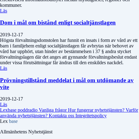
kommuner.
Läs
Dom i mål om bistånd enligt socialtjänstlagen
2019-12-17
Högsta förvaltningsdomstolen har funnit en insats i form av vård av ett
barn i familjehem enligt socialtjänstlagen får avbrytas när behovet av
vård har upphört, utan hinder av bestämmelsen i 37 § andra stycket
förvaltningslagen där det anges att gynnande förvaltningsbeslut endast
under vissa förutsättningar får ändras till den enskildes nackdel.
Läs
Prövningstillstånd meddelat i mål om utdömande av
vite
2019-12-17
Läs
Lexbase poddradio
Vanliga frågor
Hur fungerar nyhetstjänsten?
Varför
använda nyhetstjänsten?
Kontakta oss
Integritetspolicy
Lex
base
Allmänhetens Nyhetstjänst