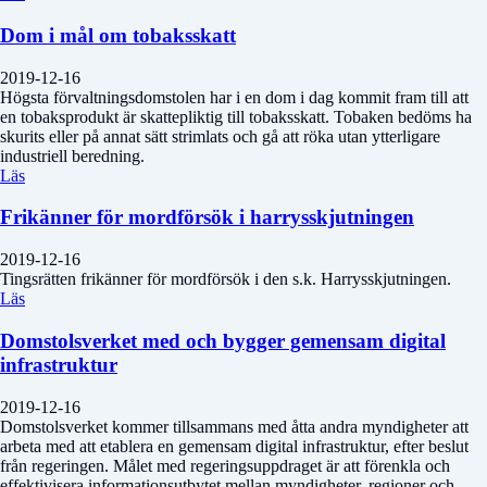
Dom i mål om tobaksskatt
2019-12-16
Högsta förvaltningsdomstolen har i en dom i dag kommit fram till att
en tobaksprodukt är skattepliktig till tobaksskatt. Tobaken bedöms ha
skurits eller på annat sätt strimlats och gå att röka utan ytterligare
industriell beredning.
Läs
Frikänner för mordförsök i harrysskjutningen
2019-12-16
Tingsrätten frikänner för mordförsök i den s.k. Harrysskjutningen.
Läs
Domstolsverket med och bygger gemensam digital
infrastruktur
2019-12-16
Domstolsverket kommer tillsammans med åtta andra myndigheter att
arbeta med att etablera en gemensam digital infrastruktur, efter beslut
från regeringen. Målet med regeringsuppdraget är att förenkla och
effektivisera informationsutbytet mellan myndigheter, regioner och