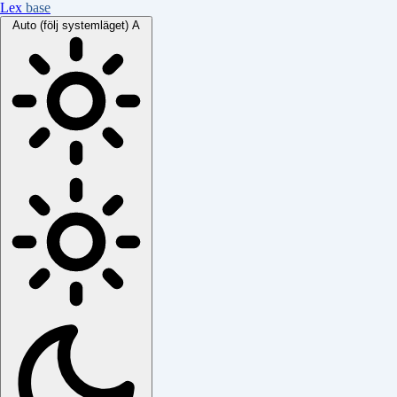
Lex
base
Auto (följ systemläget)
A