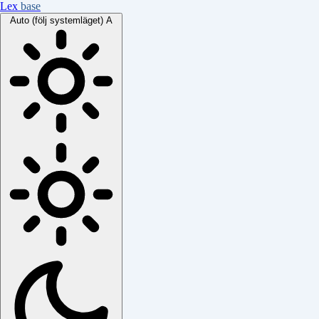
Lex
base
Auto (följ systemläget)
A