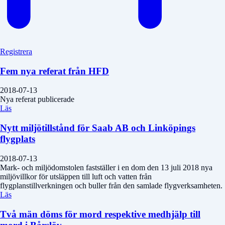
Registrera
Fem nya referat från HFD
2018-07-13
Nya referat publicerade
Läs
Nytt miljötillstånd för Saab AB och Linköpings
flygplats
2018-07-13
Mark- och miljödomstolen fastställer i en dom den 13 juli 2018 nya
miljövillkor för utsläppen till luft och vatten från
flygplanstillverkningen och buller från den samlade flygverksamheten.
Läs
Två män döms för mord respektive medhjälp till