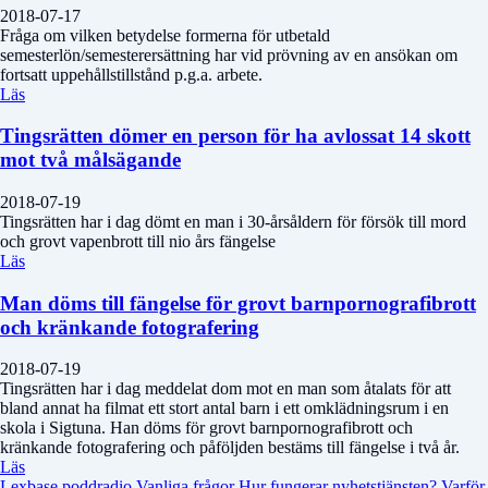
2018-07-17
Fråga om vilken betydelse formerna för utbetald
semesterlön/semesterersättning har vid prövning av en ansökan om
fortsatt uppehållstillstånd p.g.a. arbete.
Läs
Tingsrätten dömer en person för ha avlossat 14 skott
mot två målsägande
2018-07-19
Tingsrätten har i dag dömt en man i 30-årsåldern för försök till mord
och grovt vapenbrott till nio års fängelse
Läs
Man döms till fängelse för grovt barnpornografibrott
och kränkande fotografering
2018-07-19
Tingsrätten har i dag meddelat dom mot en man som åtalats för att
bland annat ha filmat ett stort antal barn i ett omklädningsrum i en
skola i Sigtuna. Han döms för grovt barnpornografibrott och
kränkande fotografering och påföljden bestäms till fängelse i två år.
Läs
Lexbase poddradio
Vanliga frågor
Hur fungerar nyhetstjänsten?
Varför