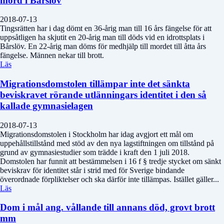
mord i Bårslöv
2018-07-13
Tingsrätten har i dag dömt en 36-årig man till 16 års fängelse för att
uppsåtligen ha skjutit en 20-årig man till döds vid en idrottsplats i
Bårslöv. En 22-årig man döms för medhjälp till mordet till åtta års
fängelse. Männen nekar till brott.
Läs
Migrationsdomstolen tillämpar inte det sänkta
beviskravet rörande utlänningars identitet i den så
kallade gymnasielagen
2018-07-13
Migrationsdomstolen i Stockholm har idag avgjort ett mål om
uppehållstillstånd med stöd av den nya lagstiftningen om tillstånd på
grund av gymnasiestudier som trädde i kraft den 1 juli 2018.
Domstolen har funnit att bestämmelsen i 16 f § tredje stycket om sänkt
beviskrav för identitet står i strid med för Sverige bindande
överordnade förpliktelser och ska därför inte tillämpas. Istället gäller...
Läs
Dom i mål ang. vållande till annans död, grovt brott
mm