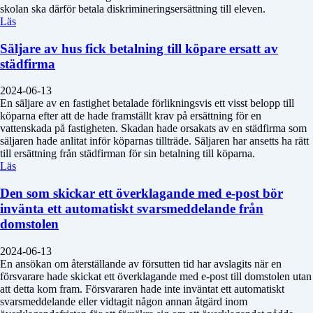
skolan ska därför betala diskrimineringsersättning till eleven.
Läs
Säljare av hus fick betalning till köpare ersatt av
städfirma
2024-06-13
En säljare av en fastighet betalade förlikningsvis ett visst belopp till
köparna efter att de hade framställt krav på ersättning för en
vattenskada på fastigheten. Skadan hade orsakats av en städfirma som
säljaren hade anlitat inför köparnas tillträde. Säljaren har ansetts ha rätt
till ersättning från städfirman för sin betalning till köparna.
Läs
Den som skickar ett överklagande med e-post bör
invänta ett automatiskt svarsmeddelande från
domstolen
2024-06-13
En ansökan om återställande av försutten tid har avslagits när en
försvarare hade skickat ett överklagande med e-post till domstolen utan
att detta kom fram. Försvararen hade inte inväntat ett automatiskt
svarsmeddelande eller vidtagit någon annan åtgärd inom