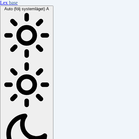
Lex
base
Auto (följ systemläget)
A