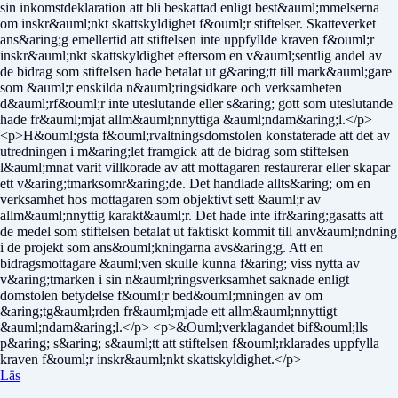
sin inkomstdeklaration att bli beskattad enligt best&auml;mmelserna
om inskr&auml;nkt skattskyldighet f&ouml;r stiftelser. Skatteverket
ans&aring;g emellertid att stiftelsen inte uppfyllde kraven f&ouml;r
inskr&auml;nkt skattskyldighet eftersom en v&auml;sentlig andel av
de bidrag som stiftelsen hade betalat ut g&aring;tt till mark&auml;gare
som &auml;r enskilda n&auml;ringsidkare och verksamheten
d&auml;rf&ouml;r inte uteslutande eller s&aring; gott som uteslutande
hade fr&auml;mjat allm&auml;nnyttiga &auml;ndam&aring;l.</p>
<p>H&ouml;gsta f&ouml;rvaltningsdomstolen konstaterade att det av
utredningen i m&aring;let framgick att de bidrag som stiftelsen
l&auml;mnat varit villkorade av att mottagaren restaurerar eller skapar
ett v&aring;tmarksomr&aring;de. Det handlade allts&aring; om en
verksamhet hos mottagaren som objektivt sett &auml;r av
allm&auml;nnyttig karakt&auml;r. Det hade inte ifr&aring;gasatts att
de medel som stiftelsen betalat ut faktiskt kommit till anv&auml;ndning
i de projekt som ans&ouml;kningarna avs&aring;g. Att en
bidragsmottagare &auml;ven skulle kunna f&aring; viss nytta av
v&aring;tmarken i sin n&auml;ringsverksamhet saknade enligt
domstolen betydelse f&ouml;r bed&ouml;mningen av om
&aring;tg&auml;rden fr&auml;mjade ett allm&auml;nnyttigt
&auml;ndam&aring;l.</p> <p>&Ouml;verklagandet bif&ouml;lls
p&aring; s&aring; s&auml;tt att stiftelsen f&ouml;rklarades uppfylla
kraven f&ouml;r inskr&auml;nkt skattskyldighet.</p>
Läs