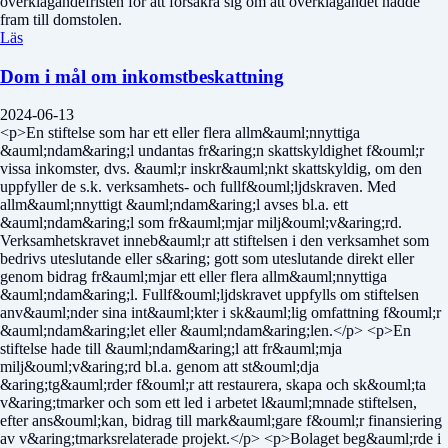
överklagandefristen för att försäkra sig om att överklagandet nådde
fram till domstolen.
Läs
Dom i mål om inkomstbeskattning
2024-06-13
<p>En stiftelse som har ett eller flera allm&auml;nnyttiga
&auml;ndam&aring;l undantas fr&aring;n skattskyldighet f&ouml;r
vissa inkomster, dvs. &auml;r inskr&auml;nkt skattskyldig, om den
uppfyller de s.k. verksamhets- och fullf&ouml;ljdskraven. Med
allm&auml;nnyttigt &auml;ndam&aring;l avses bl.a. ett
&auml;ndam&aring;l som fr&auml;mjar milj&ouml;v&aring;rd.
Verksamhetskravet inneb&auml;r att stiftelsen i den verksamhet som
bedrivs uteslutande eller s&aring; gott som uteslutande direkt eller
genom bidrag fr&auml;mjar ett eller flera allm&auml;nnyttiga
&auml;ndam&aring;l. Fullf&ouml;ljdskravet uppfylls om stiftelsen
anv&auml;nder sina int&auml;kter i sk&auml;lig omfattning f&ouml;r
&auml;ndam&aring;let eller &auml;ndam&aring;len.</p> <p>En
stiftelse hade till &auml;ndam&aring;l att fr&auml;mja
milj&ouml;v&aring;rd bl.a. genom att st&ouml;dja
&aring;tg&auml;rder f&ouml;r att restaurera, skapa och sk&ouml;ta
v&aring;tmarker och som ett led i arbetet l&auml;mnade stiftelsen,
efter ans&ouml;kan, bidrag till mark&auml;gare f&ouml;r finansiering
av v&aring;tmarksrelaterade projekt.</p> <p>Bolaget beg&auml;rde i