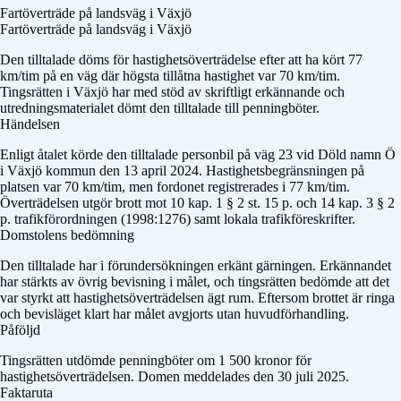
Fartöverträde på landsväg i Växjö
Fartöverträde på landsväg i Växjö
Den tilltalade döms för hastighetsöverträdelse efter att ha kört 77
km/tim på en väg där högsta tillåtna hastighet var 70 km/tim.
Tingsrätten i Växjö har med stöd av skriftligt erkännande och
utredningsmaterialet dömt den tilltalade till penningböter.
Händelsen
Enligt åtalet körde den tilltalade personbil på väg 23 vid
Döld namn
Ö
i Växjö kommun den 13 april 2024. Hastighetsbegränsningen på
platsen var 70 km/tim, men fordonet registrerades i 77 km/tim.
Överträdelsen utgör brott mot 10 kap. 1 § 2 st. 15 p. och 14 kap. 3 § 2
p. trafikförordningen (1998:1276) samt lokala trafikföreskrifter.
Domstolens bedömning
Den tilltalade har i förundersökningen erkänt gärningen. Erkännandet
har stärkts av övrig bevisning i målet, och tingsrätten bedömde att det
var styrkt att hastighetsöverträdelsen ägt rum. Eftersom brottet är ringa
och bevisläget klart har målet avgjorts utan huvudförhandling.
Påföljd
Tingsrätten utdömde penningböter om 1 500 kronor för
hastighetsöverträdelsen. Domen meddelades den 30 juli 2025.
Faktaruta